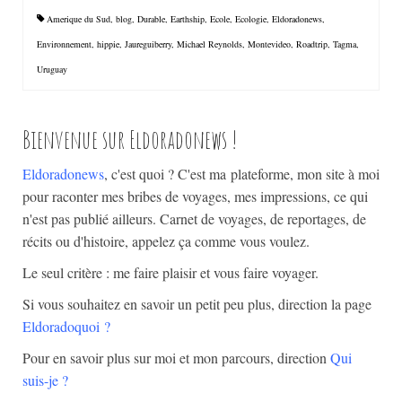
Amerique du Sud
,
blog
,
Durable
,
Earthship
,
Ecole
,
Ecologie
,
Eldoradonews
,
Environnement
,
hippie
,
Jaureguiberry
,
Michael Reynolds
,
Montevideo
,
Roadtrip
,
Tagma
,
Uruguay
Bienvenue sur Eldoradonews !
Eldoradonews
, c'est quoi ? C'est ma plateforme, mon site à moi
pour raconter mes bribes de voyages, mes impressions, ce qui
n'est pas publié ailleurs. Carnet de voyages, de reportages, de
récits ou d'histoire, appelez ça comme vous voulez.
Le seul critère : me faire plaisir et vous faire voyager.
Si vous souhaitez en savoir un petit peu plus, direction la page
Eldoradoquoi
?
Pour en savoir plus sur moi et mon parcours, direction
Qui
suis-je ?