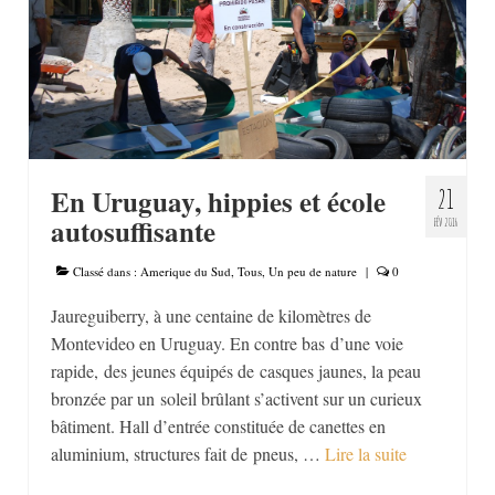
Moyen-Orient
Afrique
Amerique du Sud
Europe
En Uruguay, hippies et école
21
PARCOURS
autosuffisante
FÉV 2016
QUI SUIS-JE ?
Classé dans :
Amerique du Sud
,
Tous
,
Un peu de nature
|
0
CONTACT
Jaureguiberry, à une centaine de kilomètres de
Montevideo en Uruguay. En contre bas d’une voie
rapide, des jeunes équipés de casques jaunes, la peau
bronzée par un soleil brûlant s’activent sur un curieux
bâtiment. Hall d’entrée constituée de canettes en
aluminium, structures fait de pneus, …
Lire la suite­­