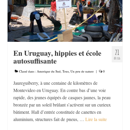
Moyen-Orient
Afrique
Amerique du Sud
Europe
En Uruguay, hippies et école
21
PARCOURS
autosuffisante
FÉV 2016
QUI SUIS-JE ?
Classé dans :
Amerique du Sud
,
Tous
,
Un peu de nature
|
0
CONTACT
Jaureguiberry, à une centaine de kilomètres de
Montevideo en Uruguay. En contre bas d’une voie
rapide, des jeunes équipés de casques jaunes, la peau
bronzée par un soleil brûlant s’activent sur un curieux
bâtiment. Hall d’entrée constituée de canettes en
aluminium, structures fait de pneus, …
Lire la suite­­