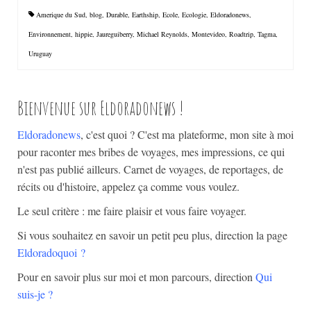
Amerique du Sud
,
blog
,
Durable
,
Earthship
,
Ecole
,
Ecologie
,
Eldoradonews
,
Environnement
,
hippie
,
Jaureguiberry
,
Michael Reynolds
,
Montevideo
,
Roadtrip
,
Tagma
,
Uruguay
Bienvenue sur Eldoradonews !
Eldoradonews
, c'est quoi ? C'est ma plateforme, mon site à moi
pour raconter mes bribes de voyages, mes impressions, ce qui
n'est pas publié ailleurs. Carnet de voyages, de reportages, de
récits ou d'histoire, appelez ça comme vous voulez.
Le seul critère : me faire plaisir et vous faire voyager.
Si vous souhaitez en savoir un petit peu plus, direction la page
Eldoradoquoi
?
Pour en savoir plus sur moi et mon parcours, direction
Qui
suis-je ?