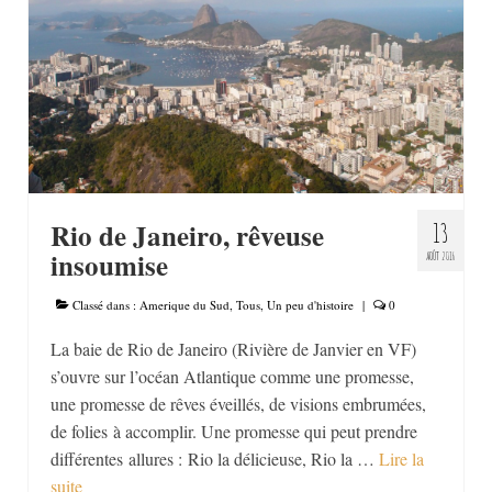
Moyen-Orient
Afrique
Amerique du Sud
Europe
PARCOURS
Rio de Janeiro, rêveuse
13
insoumise
AOÛT 2016
QUI SUIS-JE ?
CONTACT
Classé dans :
Amerique du Sud
,
Tous
,
Un peu d'histoire
|
0
La baie de Rio de Janeiro (Rivière de Janvier en VF)
s’ouvre sur l’océan Atlantique comme une promesse,
une promesse de rêves éveillés, de visions embrumées,
de folies à accomplir. Une promesse qui peut prendre
différentes allures : Rio la délicieuse, Rio la …
Lire la
suite­­